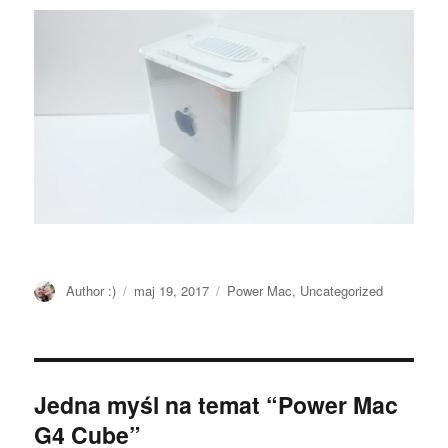
Autor
Author :)
Opublikowano
maj 19, 2017
Kategorie
Power Mac
,
Uncategorized
Jedna myśl na temat “Power Mac
G4 Cube”