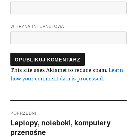
WITRYNA INTERNETOWA
This site uses Akismet to reduce spam.
Learn
how your comment data is processed
.
Nawigacja
POPRZEDNI
wpisu
Laptopy, noteboki, komputery
Poprzedni
przenośne
wpis: