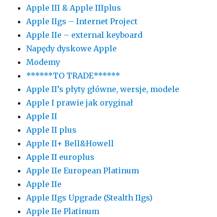
Apple III & Apple IIIplus
Apple IIgs – Internet Project
Apple IIe – external keyboard
Napędy dyskowe Apple
Modemy
******TO TRADE******
Apple II’s płyty główne, wersje, modele
Apple I prawie jak oryginał
Apple II
Apple II plus
Apple II+ Bell&Howell
Apple II europlus
Apple IIe European Platinum
Apple IIe
Apple IIgs Upgrade (Stealth IIgs)
Apple IIe Platinum