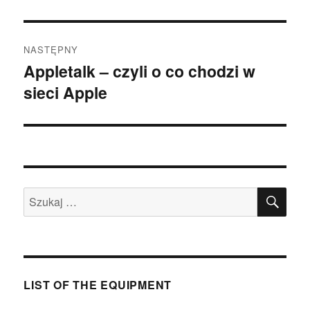
NASTĘPNY
Appletalk – czyli o co chodzi w
Następny
sieci Apple
wpis:
SZU
Szukaj:
LIST OF THE EQUIPMENT