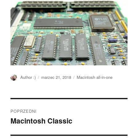
Autor
Author :)
Opublikowano
marzec 21, 2018
Kategorie
Macintosh all-in-one
Nawigacja
POPRZEDNI
wpisu
Macintosh Classic
Poprzedni
wpis: