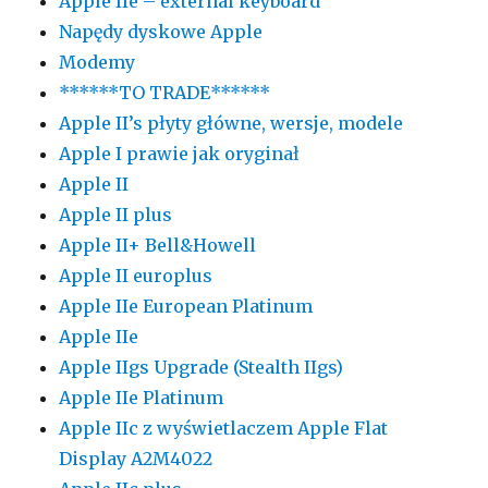
Apple IIe – external keyboard
Napędy dyskowe Apple
Modemy
******TO TRADE******
Apple II’s płyty główne, wersje, modele
Apple I prawie jak oryginał
Apple II
Apple II plus
Apple II+ Bell&Howell
Apple II europlus
Apple IIe European Platinum
Apple IIe
Apple IIgs Upgrade (Stealth IIgs)
Apple IIe Platinum
Apple IIc z wyświetlaczem Apple Flat
Display A2M4022