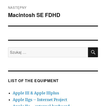
NASTĘPNY
Macintosh SE FDHD
Następny
wpis:
SZU
Szukaj:
LIST OF THE EQUIPMENT
Apple III & Apple IIIplus
Apple IIgs – Internet Project