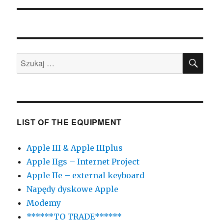
SZU
Szukaj:
LIST OF THE EQUIPMENT
Apple III & Apple IIIplus
Apple IIgs – Internet Project
Apple IIe – external keyboard
Napędy dyskowe Apple
Modemy
******TO TRADE******