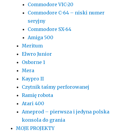
Commodore VIC-20
Commodore C-64 – niski numer
seryjny
Commodore SX-64
Amiga 500
Meritum
Elwro Junior
Osborne 1
Mera
Kaypro II
Czytnik taśmy perforowanej
Ramię robota
Atari 400
Ameprod – pierwsza i jedyna polska
konsola do grania
MOJE PROJEKTY