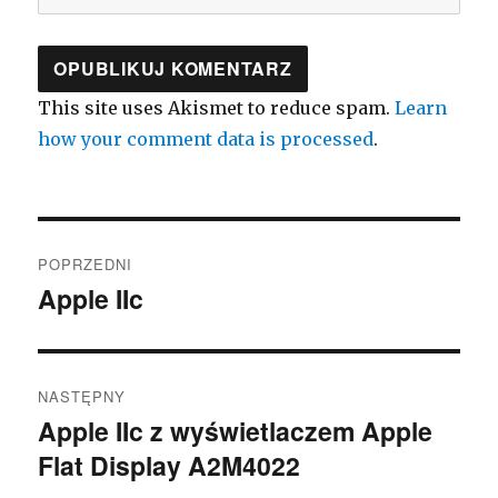
This site uses Akismet to reduce spam.
Learn
how your comment data is processed
.
Nawigacja
POPRZEDNI
wpisu
Apple IIc
Poprzedni
wpis:
NASTĘPNY
Apple IIc z wyświetlaczem Apple
Następny
Flat Display A2M4022
wpis: