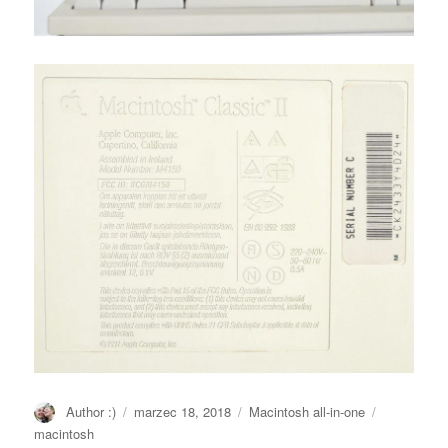
Autor
Author :)
Opublikowano
marzec 18, 2018
Kategorie
Macintosh all-in-one
Tagi
macintosh