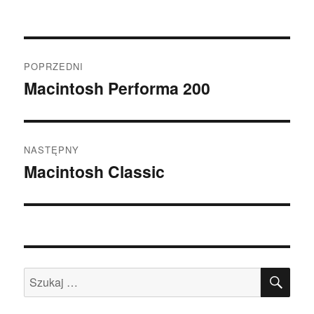
Nawigacja
POPRZEDNI
wpisu
Macintosh Performa 200
Poprzedni
wpis:
NASTĘPNY
Macintosh Classic
Następny
wpis:
SZU
Szukaj: