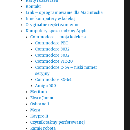
Karty rozszerzeń
Kontakt
Link – oprogramowanie dla Macintosha
Inne komputery w kolekcji
Oryginalne części zamienne
Komputery spoza rodziny Apple
Commodore – moja kolekcja
Commodore PET
Commodore 8032
Commodore 3032
Commodore VIC-20
Commodore C-64 – niski numer
seryjny
Commodore SX-64
Amiga 500
Meritum
Elwro Junior
Osborne 1
Mera
Kaypro II
Czytnik taśmy perforowanej
Ramię robota