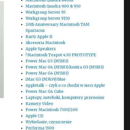
Macintosh Quadra 840AV
Macintosh Quadra 900 & 950
Workgroup Server 95
Workgroup Server 9150
20th Anniversary Macintosh TAM
Spartacus
Karty Apple II
Akcesoria Macintosh
Apple Speakers
! Macintosh Teapot 4:30 PROTOTYPE
Power Mac G3 (M5183)
Power Mac G4 (M5183) kontra G3 (M5183)
Power Mac G4 (M5183)
iMac G3 (M7639) blue
Appletalk – czyli o co chodzi w sieci Apple
Power Mac G4 Cube
Laptopy, noteboki, komputery przenośne
Kamery Video
Power Macintosh 7300/200
Apple CD
Wybielanie, czyszczenie
Performa 5500