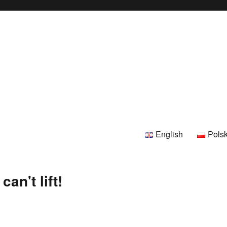
English
Polsk
an't lift!