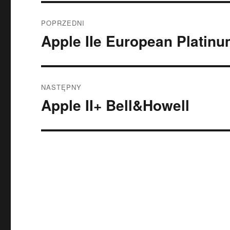
Nawigacja
POPRZEDNI
wpisu
Apple IIe European Platin
Poprzedni
wpis:
NASTĘPNY
Apple II+ Bell&Howell
Następny
wpis: