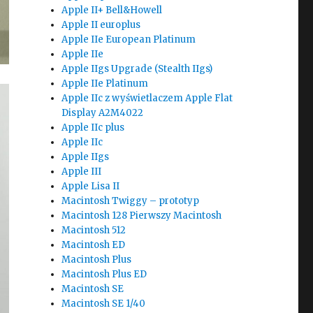
Apple II+ Bell&Howell
Apple II europlus
Apple IIe European Platinum
Apple IIe
Apple IIgs Upgrade (Stealth IIgs)
Apple IIe Platinum
Apple IIc z wyświetlaczem Apple Flat
Display A2M4022
Apple IIc plus
Apple IIc
Apple IIgs
Apple III
Apple Lisa II
Macintosh Twiggy – prototyp
Macintosh 128 Pierwszy Macintosh
Macintosh 512
Macintosh ED
Macintosh Plus
Macintosh Plus ED
Macintosh SE
Macintosh SE 1/40